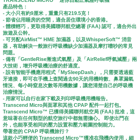
TRANSCEND MICRO™ 迷你自動正氣壓呼吸機
​產品特色：
- 大小只有約9厘米，重量只有219.5克！
- 節省佔用睡房的空間，適合居住環境小的香港。
- 體積輕巧，更取得美國聯邦航空總署 (FAA) 認可，適合外出
旅遊及公幹。
- 可另配AirMist™ HME 加濕器，以及WhisperSoft™ 消音
器，有助解決一般旅行呼吸機缺少加濕器及摩打嘈吵的常見
問題。
- 備有「GentleRise漸進式氣壓」及「AirRelief呼氣減壓」兩
大技術，增升呼吸機治療的舒適度。
- 設有智能手機應用程式「MySleepDash」，只需要透過藍
牙連接，即可在手機上查閱過去90天的用機時數、鼻罩漏氣
情況、每小時窒息次數等用機數據，讓您清楚自己的呼吸機
治療情況。
- 用家可以自行在家下載及列印呼吸機用機報告。
Transcend Micro與面罩和其他 CPAP 配件一起打包。
Transcend Micro™ 已獲得美國聯邦航空局 (FAA) 批准，這
意味著在任何類型的航空旅行中都無需擔心。 即使出門在
外，也能享受相同的壓力設置和壓力範圍控制能力。
帶著您的 CPAP 呼吸機旅行？
這款小巧輕便的 Transcend Micro™獲准在飛機內使用，細