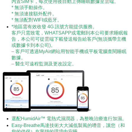
內置SIM卡，每次使用後自動上傳睡眠數據至雲端。
* 無須手動操作。
* 無須連接額外配件。
* 無須配對WIFI或藍牙。
*地區需有效收發 4G 訊號方能提供服務。
客戶只需致電，WHATSAPP或電郵到本公司要求睡眠報
告，本公司可從雲端下載發送報告給客戶(無須攜帶主機
或數據卡到本公司)。
– 客戶可透過MyAir網站用智能手機或平板電腦查閱睡眠
數據。
– 醫生可遠程監測及更改設定。
選配HumidAir™ 電熱式濕潤器，為整晚治療進行加濕。
Easy-Breathe馬達技術大大減低製風的嘈音，讓您（和
您的伴侶）在寧靜的環境中安睡。