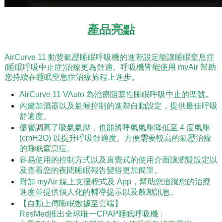
產品亮點
AirCurve 11 動雙氣壓睡眠呼吸機的進階設定能讓睡眠窒息症
(睡眠呼吸中止症)治療更為舒適。呼吸機皆能使用 myAir 幫助
您持續在睡眠窒息症治療旅程上進步。
AirCurve 11 VAuto 為治療阻塞性睡眠呼吸中止的型號。
內建加濕器以及氣候控制的進階自動設定，提供最佳呼吸
舒適度。
儘管調高了吸氣氣壓，也能將呼氣氣壓降低至 4 度氣壓
(cmH2O) 以提升呼吸舒適度。方便需要較高的氣壓治療
的睡眠窒息症。
容易使用的控制方式以及直覺式的使用介面讓瀏覽設定以
及查看您的夜間睡眠報告變得更加簡單。
附加 myAir 線上支援程式及 App，幫助您追蹤您的治療
進度並提供個人化的輔導提示以及鼓勵訊息。
【自動上傳睡眠數據至雲端】
ResMed推出全球唯一CPAP睡眠呼吸機﹕