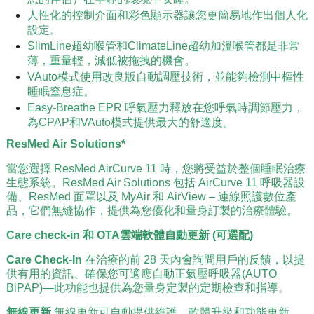
人性化的控制介面和彩色顯示器讓您更簡易地作出個人化
設定。
SlimLine超幼喉管和ClimateLine超幼加溫喉管都是非常
薄，重量輕，減低被拖拽的機會。
VAuto模式使用改良版自動調壓技術，並能夠檢測中樞性
睡眠窒息症。
Easy-Breathe EPR 呼氣壓力釋放在您呼氣時調節壓力，
為CPAP和VAuto模式提供最大的舒適度。
ResMed Air Solutions*
當您選擇 ResMed AirCurve 11 時，您將受益於整個睡眠治療
生態系統。ResMed Air Solutions 包括 AirCurve 11 呼吸器設
備、ResMed 面罩以及 MyAir 和 AirView – 連線照護數位產
品，它們無縫協作，提供為您優化和量身訂製的治療體驗。
Care check-in 和 OTA雲端軟體自動更新 (可選配)
Care Check-In
在治療的前 28 天內會詢問用戶的反饋，以提
供有用的資訊、確保您可適應自動正氣壓呼吸器(AUTO
BiPAP)—此功能也提供為您量身定製的定期檢查和指導。
無線更新
無線更新可自動提供維護、軟體升級和功能更新，