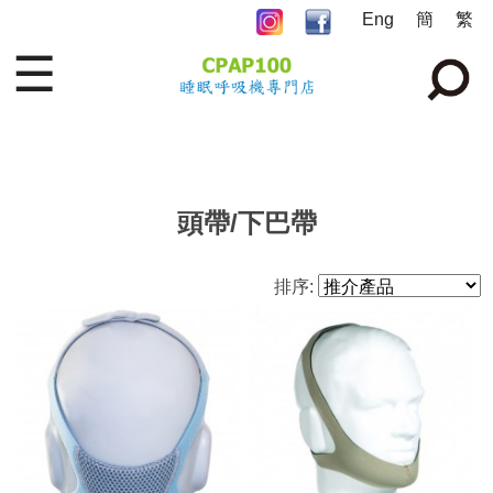
Eng
簡
繁
☰
頭帶/下巴帶
排序: